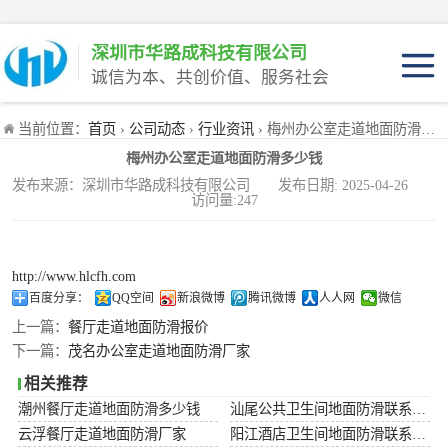
深圳市华路成科技有限公司
诚信为本、共创价值、服务社会
产品介绍
当前位置：
首页
›
公司动态
›
行业资讯
› 梅州办公室走道地面防滑多少钱
产品优势
梅州办公室走道地面防滑多少钱
适用范围
产品工程装
发布来源：深圳市华路成科技有限公司 发布日期: 2025-04-26
访问量:247
产品家庭装
http://www.hlcfh.com
百度分享：
QQ空间
新浪微博
腾讯微博
人人网
微信
上一篇：
餐厅走道地面防滑报价
下一篇：
茂名办公室走道地面防滑厂家
相关推荐
潮州餐厅走道地面防滑多少钱
汕尾公共卫生间地面防滑联系电话
云浮餐厅走道地面防滑厂家
阳江酒店卫生间地面防滑联系电话