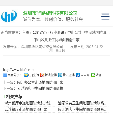
深圳市华路成科技有限公司
诚信为本、共创价值、服务社会
产品介绍
当前位置：
首页
›
公司动态
›
行业资讯
› 中山公共卫生间地面防滑厂家
产品优势
中山公共卫生间地面防滑厂家
适用范围
产品工程装
发布来源：深圳市华路成科技有限公司 发布日期: 2025-04-22
访问量:316
产品家庭装
http://www.hlcfh.com
百度分享：
QQ空间
新浪微博
腾讯微博
人人网
微信
上一篇：
阳江办公室走道地面防滑厂家
下一篇：
云浮酒店卫生间地面防滑价格
相关推荐
潮州餐厅走道地面防滑多少钱
汕尾公共卫生间地面防滑联系电话
云浮餐厅走道地面防滑厂家
阳江酒店卫生间地面防滑联系电话