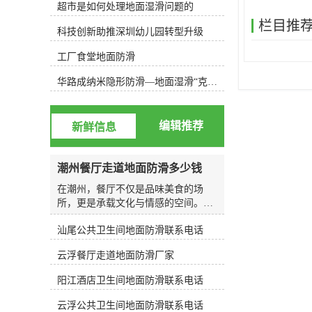
超市是如何处理地面湿滑问题的
方只需半日即可完成；3、安全、环
保：施工全程无噪音、无废气、无危
栏目推
科技创新助推深圳幼儿园转型升级
害性，施工后地面无残留，产生的废
液排放符合欧洲国排水标准；4、施
工厂食堂地面防滑
工中不妨碍行人通行，施工过后场所
可以立即投入使用；5、防滑、去
华路成纳米隐形防滑—地面湿滑“克星”，轻松守护你的安全健康
污、杀菌三重功效同时完成，恢复地
材原貌。我们的施工方法检验标准按
小样测试或现场确认测试（以步行不
编辑推荐
新鲜信息
滑为标准）v 洒水或油汤用脚前部接
触地面，后脚跟抬起15-30度向前用力
移动进行测试有阻力感；v 未经防滑
潮州餐厅走道地面防滑多少钱
处理与已经防滑处理地面二者进行比
较。v 本检验标准可作为交工验收标
在潮州，餐厅不仅是品味美食的场
准，并规定在潮湿的环境下进行为依
所，更是承载文化与情感的空间。无
据。我们的施工方法
论是老字号的传统食肆，还是新派的
汕尾公共卫生间地面防滑联系电话
时尚餐厅，走道作为连接各个区域的
纽带，其安全性往往直接关系到顾客
云浮餐厅走道地面防滑厂家
的用餐体验与整体印象。尤其在潮湿
气候频繁的南方地区，地面湿滑问题
阳江酒店卫生间地面防滑联系电话
成为许多餐饮经营者不得不面对的挑
战。今天，我们将围绕“走道地面防
云浮公共卫生间地面防滑联系电话