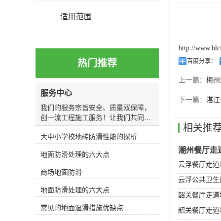
适用范围
http://www.hl
热门推荐
百度分享：
上一篇：
梅州
服务中心
下一篇：
湛江
我们的服务宗旨安全、质量双保障，
创一流工程施工服务！让我们共同关
相关推
注和避免因湿滑造成的人身和财产损
大中小学校地砖防滑性能的探析
失，还您一个轻松自如、安全行走的
环境！我们的服务过程我们以较专业
潮州餐厅走
地面防滑处理的六大点
的服务按照我们给您的五个步骤，马
云浮餐厅走道
上让困扰您的地面湿滑问题变得轻松
商场地面防滑
简单，还您一个安全健康的生活环境
云浮公共卫生
我们的施工特色1、专业：专业防滑
地面防滑处理的六大点
韶关餐厅走道
技术人员根据现场情况选用专门的防
滑剂，确保防滑效果，外观光泽，不
常见的地面湿滑措施优缺点
韶关餐厅走道
卡污垢；2、快速：施工快速，500平