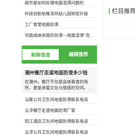
超市是如何处理地面湿滑问题的
方只需半日即可完成；3、安全、环
保：施工全程无噪音、无废气、无危
栏目推
科技创新助推深圳幼儿园转型升级
害性，施工后地面无残留，产生的废
液排放符合欧洲国排水标准；4、施
工厂食堂地面防滑
工中不妨碍行人通行，施工过后场所
可以立即投入使用；5、防滑、去
华路成纳米隐形防滑—地面湿滑“克星”，轻松守护你的安全健康
污、杀菌三重功效同时完成，恢复地
材原貌。我们的施工方法检验标准按
小样测试或现场确认测试（以步行不
编辑推荐
新鲜信息
滑为标准）v 洒水或油汤用脚前部接
触地面，后脚跟抬起15-30度向前用力
移动进行测试有阻力感；v 未经防滑
潮州餐厅走道地面防滑多少钱
处理与已经防滑处理地面二者进行比
较。v 本检验标准可作为交工验收标
在潮州，餐厅不仅是品味美食的场
准，并规定在潮湿的环境下进行为依
所，更是承载文化与情感的空间。无
据。我们的施工方法
论是老字号的传统食肆，还是新派的
汕尾公共卫生间地面防滑联系电话
时尚餐厅，走道作为连接各个区域的
纽带，其安全性往往直接关系到顾客
云浮餐厅走道地面防滑厂家
的用餐体验与整体印象。尤其在潮湿
气候频繁的南方地区，地面湿滑问题
阳江酒店卫生间地面防滑联系电话
成为许多餐饮经营者不得不面对的挑
战。今天，我们将围绕“走道地面防
云浮公共卫生间地面防滑联系电话