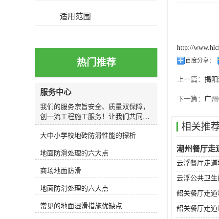
适用范围
http://www.hl
热门推荐
百度分享：
上一篇：
揭阳
服务中心
下一篇：
广州
我们的服务宗旨安全、质量双保障，
创一流工程施工服务！让我们共同关
相关推
注和避免因湿滑造成的人身和财产损
大中小学校地砖防滑性能的探析
失，还您一个轻松自如、安全行走的
环境！我们的服务过程我们以较专业
潮州餐厅走
地面防滑处理的六大点
的服务按照我们给您的五个步骤，马
云浮餐厅走道
上让困扰您的地面湿滑问题变得轻松
商场地面防滑
简单，还您一个安全健康的生活环境
云浮公共卫生
我们的施工特色1、专业：专业防滑
地面防滑处理的六大点
韶关餐厅走道
技术人员根据现场情况选用专门的防
滑剂，确保防滑效果，外观光泽，不
常见的地面湿滑措施优缺点
韶关餐厅走道
卡污垢；2、快速：施工快速，500平