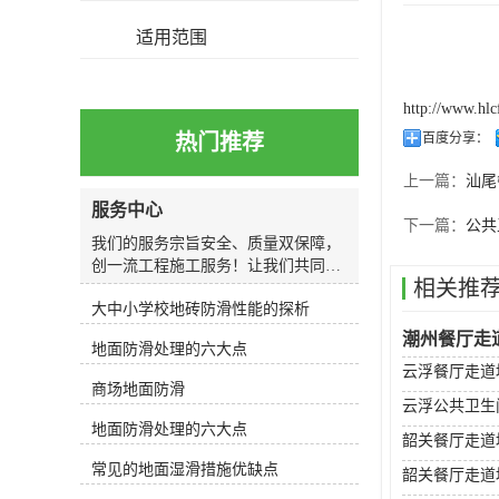
适用范围
http://www.hl
热门推荐
百度分享：
上一篇：
汕尾
服务中心
下一篇：
公共
我们的服务宗旨安全、质量双保障，
创一流工程施工服务！让我们共同关
相关推
注和避免因湿滑造成的人身和财产损
大中小学校地砖防滑性能的探析
失，还您一个轻松自如、安全行走的
环境！我们的服务过程我们以较专业
潮州餐厅走
地面防滑处理的六大点
的服务按照我们给您的五个步骤，马
云浮餐厅走道
上让困扰您的地面湿滑问题变得轻松
商场地面防滑
简单，还您一个安全健康的生活环境
云浮公共卫生
我们的施工特色1、专业：专业防滑
地面防滑处理的六大点
韶关餐厅走道
技术人员根据现场情况选用专门的防
滑剂，确保防滑效果，外观光泽，不
常见的地面湿滑措施优缺点
韶关餐厅走道
卡污垢；2、快速：施工快速，500平