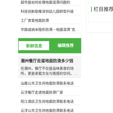
超市是如何处理地面湿滑问题的
方只需半日即可完成；3、安全、环
保：施工全程无噪音、无废气、无危
栏目推
科技创新助推深圳幼儿园转型升级
害性，施工后地面无残留，产生的废
液排放符合欧洲国排水标准；4、施
工厂食堂地面防滑
工中不妨碍行人通行，施工过后场所
可以立即投入使用；5、防滑、去
华路成纳米隐形防滑—地面湿滑“克星”，轻松守护你的安全健康
污、杀菌三重功效同时完成，恢复地
材原貌。我们的施工方法检验标准按
小样测试或现场确认测试（以步行不
编辑推荐
新鲜信息
滑为标准）v 洒水或油汤用脚前部接
触地面，后脚跟抬起15-30度向前用力
移动进行测试有阻力感；v 未经防滑
潮州餐厅走道地面防滑多少钱
处理与已经防滑处理地面二者进行比
较。v 本检验标准可作为交工验收标
在潮州，餐厅不仅是品味美食的场
准，并规定在潮湿的环境下进行为依
所，更是承载文化与情感的空间。无
据。我们的施工方法
论是老字号的传统食肆，还是新派的
汕尾公共卫生间地面防滑联系电话
时尚餐厅，走道作为连接各个区域的
纽带，其安全性往往直接关系到顾客
云浮餐厅走道地面防滑厂家
的用餐体验与整体印象。尤其在潮湿
气候频繁的南方地区，地面湿滑问题
阳江酒店卫生间地面防滑联系电话
成为许多餐饮经营者不得不面对的挑
战。今天，我们将围绕“走道地面防
云浮公共卫生间地面防滑联系电话