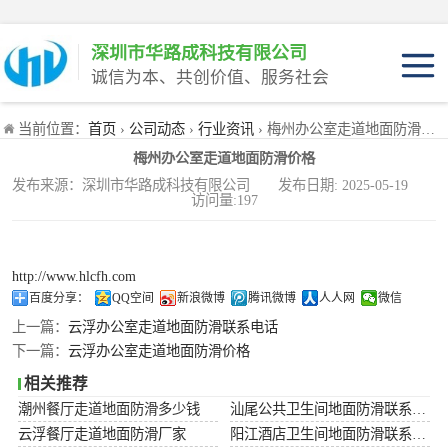
深圳市华路成科技有限公司
诚信为本、共创价值、服务社会
产品介绍
当前位置：
首页
›
公司动态
›
行业资讯
› 梅州办公室走道地面防滑价格
产品优势
梅州办公室走道地面防滑价格
适用范围
产品工程装
发布来源：深圳市华路成科技有限公司 发布日期: 2025-05-19
访问量:197
产品家庭装
http://www.hlcfh.com
百度分享：
QQ空间
新浪微博
腾讯微博
人人网
微信
上一篇：
云浮办公室走道地面防滑联系电话
下一篇：
云浮办公室走道地面防滑价格
相关推荐
潮州餐厅走道地面防滑多少钱
汕尾公共卫生间地面防滑联系电话
云浮餐厅走道地面防滑厂家
阳江酒店卫生间地面防滑联系电话