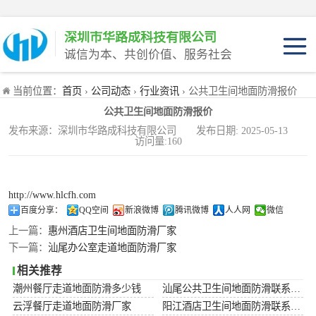
深圳市华路成科技有限公司
诚信为本、共创价值、服务社会
产品介绍
当前位置：
首页
›
公司动态
›
行业资讯
› 公共卫生间地面防滑报价
产品优势
公共卫生间地面防滑报价
适用范围
产品工程装
发布来源：深圳市华路成科技有限公司 发布日期: 2025-05-13
访问量:160
产品家庭装
http://www.hlcfh.com
百度分享：
QQ空间
新浪微博
腾讯微博
人人网
微信
上一篇：
惠州酒店卫生间地面防滑厂家
下一篇：
汕尾办公室走道地面防滑厂家
相关推荐
潮州餐厅走道地面防滑多少钱
汕尾公共卫生间地面防滑联系电话
云浮餐厅走道地面防滑厂家
阳江酒店卫生间地面防滑联系电话