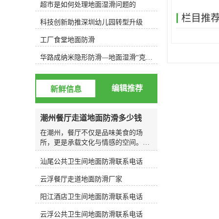
超市是如何处理地面湿滑问题的
方只需半日即可完成；3、安全、环
保：施工全程无噪音、无废气、无危
栏目推
科技创新助推深圳幼儿园转型升级
害性，施工后地面无残留，产生的废
液排放符合欧洲国排水标准；4、施
工厂食堂地面防滑
工中不妨碍行人通行，施工过后场所
可以立即投入使用；5、防滑、去
华路成纳米隐形防滑—地面湿滑“克星”，轻松守护你的安全健康
污、杀菌三重功效同时完成，恢复地
材原貌。我们的施工方法检验标准按
小样测试或现场确认测试（以步行不
编辑推荐
新鲜信息
滑为标准）v 洒水或油汤用脚前部接
触地面，后脚跟抬起15-30度向前用力
移动进行测试有阻力感；v 未经防滑
潮州餐厅走道地面防滑多少钱
处理与已经防滑处理地面二者进行比
较。v 本检验标准可作为交工验收标
在潮州，餐厅不仅是品味美食的场
准，并规定在潮湿的环境下进行为依
所，更是承载文化与情感的空间。无
据。我们的施工方法
论是老字号的传统食肆，还是新派的
汕尾公共卫生间地面防滑联系电话
时尚餐厅，走道作为连接各个区域的
纽带，其安全性往往直接关系到顾客
云浮餐厅走道地面防滑厂家
的用餐体验与整体印象。尤其在潮湿
气候频繁的南方地区，地面湿滑问题
阳江酒店卫生间地面防滑联系电话
成为许多餐饮经营者不得不面对的挑
战。今天，我们将围绕“走道地面防
云浮公共卫生间地面防滑联系电话